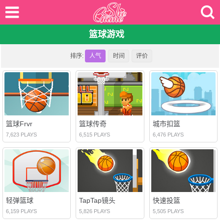
篮球游戏
排序:
人气
时间
评价
篮球Frvr
篮球传奇
城市扣篮
7,623 PLAYS
6,515 PLAYS
6,476 PLAYS
轻弹篮球
TapTap镜头
快速投篮
6,159 PLAYS
5,826 PLAYS
5,505 PLAYS