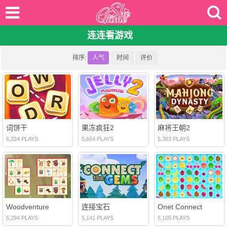
连连看游戏
排序:
人气
时间
评价
词饼干
果冻疯狂2
麻将王朝2
6,334 PLAYS
5,664 PLAYS
5,383 PLAYS
Woodventure
连接宝石
Onet Connect
5,294 PLAYS
5,141 PLAYS
5,105 PLAYS