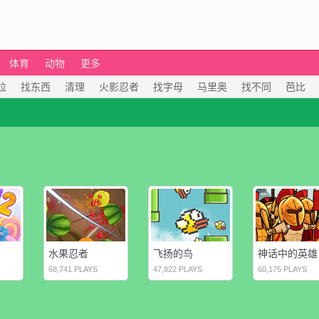
体育
动物
更多
拉
找东西
清理
火影忍者
找字母
马里奥
找不同
芭比
水果忍者
飞扬的鸟
神
68,741 PLAYS
47,822 PLAYS
60,175 PLAYS