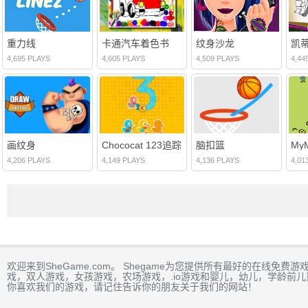
重力线
卡通汽车着色书
纹身沙龙
凯
4,695 PLAYS
4,605 PLAYS
4,509 PLAYS
4,44
画纹身
Chococat 123追踪
脑扣篮
4,206 PLAYS
4,149 PLAYS
4,136 PLAYS
4,01
欢迎来到SheGame.com。 Shegame为您提供所有最好的在线免
戏，双人游戏，女孩游戏，农场游戏，.io游戏和婴儿，幼儿，学龄前儿
你喜欢我们的游戏，请记住告诉你的朋友关于我们的网站！