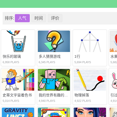
排序:
人气
时间
评价
快乐的玻璃
多人猜猜游戏
1行
水
6,958 PLAYS
6,345 PLAYS
5,694 PLAYS
5,68
史蒂文宇宙着色书
我的世界有趣的着色书
物理掉落
引
5,014 PLAYS
4,940 PLAYS
4,922 PLAYS
4,91