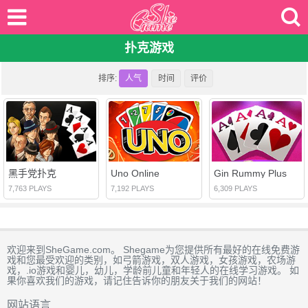
扑克游戏
排序:
人气
时间
评价
黑手党扑克
Uno Online
Gin Rummy Plus
7,763 PLAYS
7,192 PLAYS
6,309 PLAYS
欢迎来到SheGame.com。 Shegame为您提供所有最好的在线免费游
戏和您最受欢迎的类别，如弓箭游戏，双人游戏，女孩游戏，农场游
戏，.io游戏和婴儿，幼儿，学龄前儿童和年轻人的在线学习游戏。 如
果你喜欢我们的游戏，请记住告诉你的朋友关于我们的网站！
网站语言