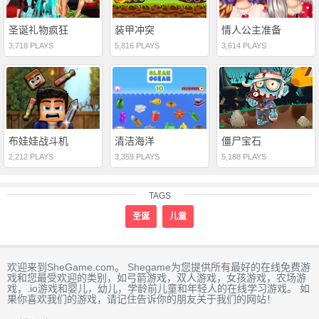
圣诞礼物疯狂
装甲冲突
情人公主准备
3,718 PLAYS
5,816 PLAYS
3,614 PLAYS
布娃娃战斗机
清洁海洋
僵尸宝石
2,212 PLAYS
3,359 PLAYS
5,188 PLAYS
TAGS
圣诞
儿童
欢迎来到SheGame.com。 Shegame为您提供所有最好的在线免费游
戏和您最受欢迎的类别，如弓箭游戏，双人游戏，女孩游戏，农场游
戏，.io游戏和婴儿，幼儿，学龄前儿童和年轻人的在线学习游戏。 如
果你喜欢我们的游戏，请记住告诉你的朋友关于我们的网站！